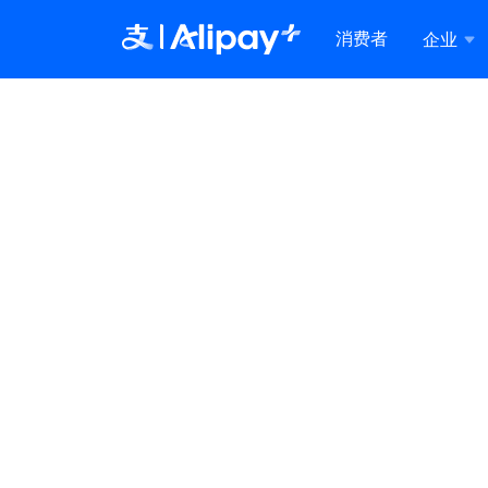
消费者
企业
Alipay+
产品
资源
关于我们
支付网
资
我
收银台
关
跨境支付和人工智能驱动的数
整合电子钱包网关
Alipay+合作全资源库
了解更多关于Alipay+的信息
统一在
文
我
协议代
集
我
字化解决方案
无缝自
核
门店扫
到店扫
BlueTa
从扫码
Alipay
增强现
Alipay
面向未来