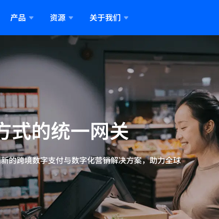
产品
资源
关于我们
关
源
们是谁
企业
新闻与媒体
数字化网关
支付
于我们
Alipay+新闻
Alipay+ Voyager
线结账体验
AI赋能，行者无疆
档中心
商户
常见疑问
收单服务商
们是谁
Alipay+最新动态
扣
Alipay+ Tax Refund
成和开发者资源
统一跨境支付网关
高频疑问，快速解答
一次集成，接入多个支付应
们的领导团队
动在线支付
一键退税，直达钱包
心管理层介绍
码支付
A+ Rewards
码支付
释放增长潜能，提升转化
方式的统一网关
p Payment
Alipay+ Remittance
到碰一下，重构支付体验
一点接入，收汇全球
+ GlassPay
Alipay+ Trust Score
实赋能未来支付
全球通用的信用凭证
提供创新的跨境数字支付与数字化营销解决方案，助力全球
+ Agentic Mobile Protocol
支付营销
的 AI 钱包
定制化激励方案和促销