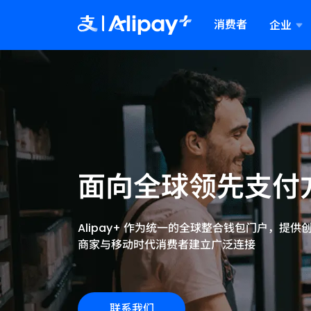
消费者
企业
Alipay+
产品
资源
关于我们
支付网
资
我
收银台
关
跨境支付和人工智能驱动的数
整合电子钱包网关
Alipay+合作全资源库
了解更多关于Alipay+的信息
统一在
文
我
协议代
集
我
字化解决方案
无缝自
核
门店扫
到店扫
面向全球领先支付
BlueTa
从扫码
Alipay
增强现
Alipay+ 作为统一的全球整合钱包门户，
Alipay
面向未来
商家与移动时代消费者建立广泛连接
联系我们