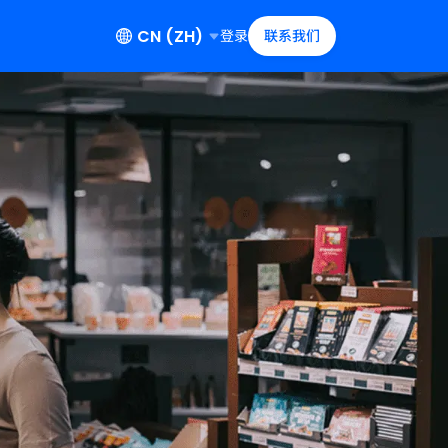
CN (ZH)
登录
联系我们
公司品牌
新一代钱包科技
Global
(
English
)
Ant International
Alipay+ 钱包技术
China
(
中文
)
Antom
AI驱动的钱包技术解决方案
移动支付提供商
Japan
(
日本語
)
Bettr
Alipay+ 钱包平台（Wallet Platform）
用
连接移动支付应用用户与数百
WorldFirst
构建下一代钱包平台
Malaysia
(
English
)
万商户
Alipay+ 超级应用平台 （ASAP）
Philippines
(
English
)
从支付工具进阶为超级应用
Singapore
(
English
)
Alipay+ 金融驾驶舱（GenAI Cockpit）
South Korea
(
한국어
)
AI即服务平台
Alipay+ 金融级AI平台即服务 （AFAP）
孵化未来金融超级应用