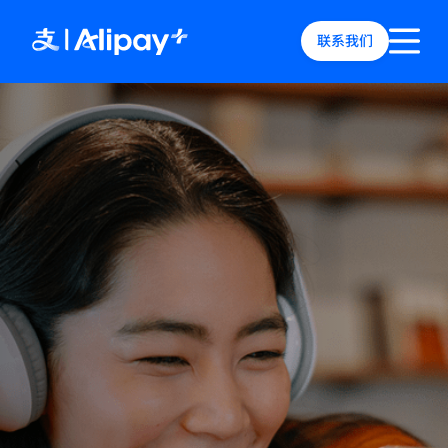
联系我们
English
)
中文
)
(
日本語
)
ia
(
English
)
es
(
English
)
re
(
English
)
orea
(
한국어
)