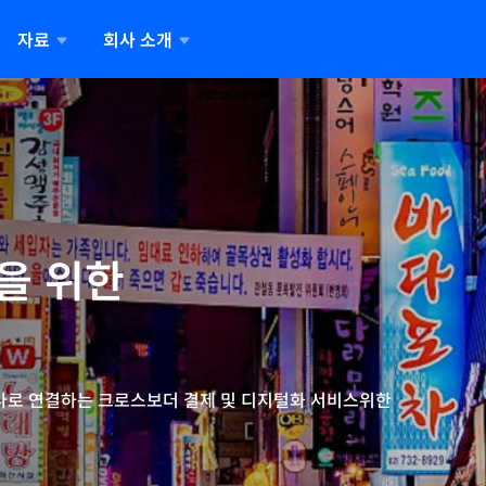
자료
회사 소개
료
에 대하여
기업
뉴스 및 미디어
 소개
Alipay+ 관련 뉴스
 묻는 질문
가맹점
메입 서비스 제공자
에 대하여
Alipay+ 최신 뉴스
 문의사항 답변 보기 or 주요
국경 간 결제를 위한 통합
단일 통합으로 여러 결제 앱
십 팀
사항에 대한 답변을 빠르게
게이트웨이
이용하기
십 팀을 만나보세요
인하세요
 위한  

하나로 연결하는 크로스보더 결제 및 디지털화 서비스위한