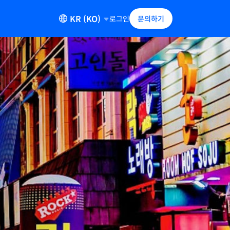
KR (KO)
로그인
문의하기
우리 회사 브랜드
Global
(
English
)
Ant International
China
(
中文
)
Antom
모바일 결제 제공자
Japan
(
日本語
)
Bettr
모바일 결제 앱 사용자를 수백만
WorldFirst
Malaysia
(
English
)
가맹점과 연결해 가맹점
Philippines
(
English
)
Singapore
(
English
)
South Korea
(
한국어
)