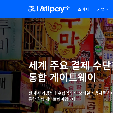
기업
소비자
기업을 위한 Alipay+
자료
회사 소개
자
우리
회사
국경 간 결제 및 AI 기반 디지털
Alipay+ 와의 협업에 필요한
Alipay+ 자세히 보기
자주
우리
주요
리더
전환 솔루션
모든 자료를 한 곳에서
문의
리더
확인하세요
확
세계 주요 결제 수단을
통합 게이트웨이
전 세계 가맹점과 수십억 명의 모바일 사용자를 
통합 월렛 게이트웨이입니다